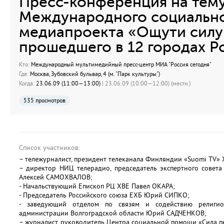
Пресс-конференция на тему
Международного социальн
медиапроекта «Ощути силу
прошедшего в 12 городах Р
Кто:
Международный мультимедийный пресс-центр МИА "Россия сегодня"
Где:
Москва, Зубовский бульвар, 4 (м. "Парк культуры")
Когда:
23.06.09 (11:00—13:00)
| 23.06.09 (10:00—12:00) (местн.)
535 просмотров
Список участников:
– тележурналист, президент телеканала Финляндии «Suomi TV»
– директор НИЦ телерадио, председатель экспертного совет
Алексей САМОХВАЛОВ;
- Начальствующий Епископ РЦ ХВЕ Павел ОКАРА;
- Председатель Российского союза ЕХБ Юрий СИПКО;
- заведующий отделом по связям и содействию религио
администрации Волгоградской области Юрий САДЧЕНКОВ;
– журналист, руководитель Центра социальной помощи «Сила 