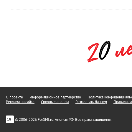
О проекте
Информационное партнерство
Политика конфиденциальн
Реклама на сайте
Срочные анонсы
Разместить баннер
Правила са
© 2006-2026 ForSMI.ru. Анонсы.РФ. Все права защищены.
18+