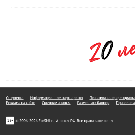
О проекте
Информационное партнерство
Политика конфиденциальн
Реклама на сайте
Срочные анонсы
Разместить баннер
Правила са
© 2006-2026 ForSMI.ru. Анонсы.РФ. Все права защищены.
18+