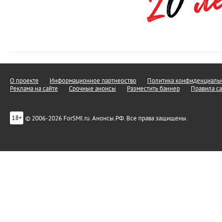
О проекте
Информационное партнерство
Политика конфиденциальн
Реклама на сайте
Срочные анонсы
Разместить баннер
Правила са
© 2006-2026 ForSMI.ru. Анонсы.РФ. Все права защищены.
18+