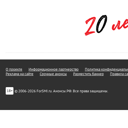
О проекте
Информационное партнерство
Политика конфиденциальн
Реклама на сайте
Срочные анонсы
Разместить баннер
Правила са
© 2006-2026 ForSMI.ru. Анонсы.РФ. Все права защищены.
18+