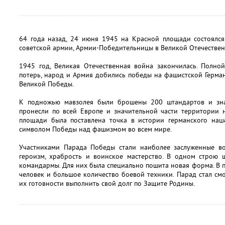
64 года назад, 24 июня 1945 на Красной площади состоялся
советской армии, Армии-Победительницы в Великой Отечествен
1945 год, Великая Отечественная война закончилась. Полно
потерь, народ и Армия добились победы на фашистской Герма
Великой Победы.
К подножью мавзолея были брошены 200 штандартов и зна
пронесли по всей Европе и значительной части территории 
площади была поставлена точка в истории германского нац
символом Победы над фашизмом во всем мире.
Участниками Парада Победы стали наиболее заслуженные в
героизм, храбрость и воинское мастерство. В одном строю 
командармы. Для них была специально пошита новая форма. В п
человек и большое количество боевой техники. Парад стал с
их готовности выполнить свой долг по Защите Родины.