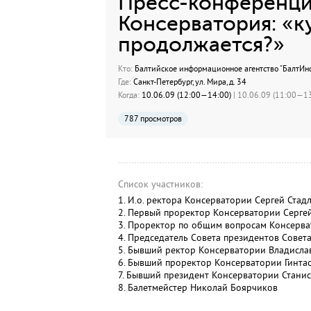
Пресс-конференци
Консерватория: «к
продолжается?»
Кто:
Балтийское информационное агентство "БалтИн
Где:
Санкт-Петербург, ул. Мира, д. 34
Когда:
10.06.09 (12:00—14:00)
| 10.06.09 (11:00—13
787 просмотров
Список участников:
1. И.о. ректора Консерватории Сергей Стад
2. Первый проректор Консерватории Серге
3. Проректор по общим вопросам Консерва
4. Председатель Совета президентов Совет
5. Бывший ректор Консерватории Владисла
6. Бывший проректор Консерватории Гинта
7. Бывший президент Консерватории Станис
8. Балетмейстер Николай Боярчиков