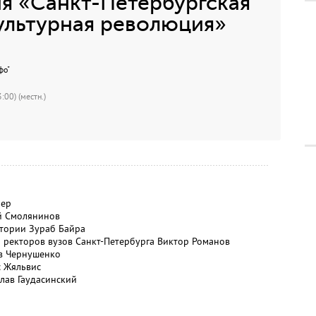
я «Санкт-Петербургская
ультурная революция»
фо"
:00) (местн.)
лер
й Смолянинов
тории Зураб Байра
а ректоров вузов Санкт-Петербурга Виктор Романов
в Чернушенко
с Жяльвис
лав Гаудасинский