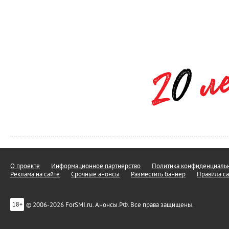
О проекте
Информационное партнерство
Политика конфиденциальн
Реклама на сайте
Срочные анонсы
Разместить баннер
Правила са
© 2006-2026 ForSMI.ru. Анонсы.РФ. Все права защищены.
18+