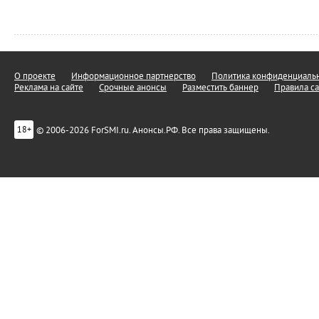
О проекте
Информационное партнерство
Политика конфиденциальн
Реклама на сайте
Срочные анонсы
Разместить баннер
Правила са
© 2006-2026 ForSMI.ru. Анонсы.РФ. Все права защищены.
18+