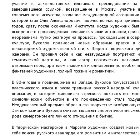
участие в альтернативных выставках, преследование за
завершившееся ссылкой, возвращение в Москву, участие
современного искусства, создание международной ассоциации
которой стал Олег Александрович. Творчество мастера привлек
годов, сразу после окончания Института, когда художник был
вскоре в его произведениях появились явные интонации, прише
неореализма. Чутко реагируя на процессы, проходившие в со
культуре, Вуколов привносил новые образные краски в с
неповторимый художественный стиль. Широта творческого ди
жанрами. Он проявил себя и как незаурядный портретист, 
тематической картины., и как автор поэтических натюрмо
открывали перед зрителем знакомый и одновременно необычн
фантазией художника, полный поэзии и романтики.
В 80-е годы и позднее, живя на Западе, Вуколов почувствов
пластического языка в русле традиции русской народной кул
внимания, в котором живописец стремился показать все мно
символическим объектом в его произведениях стала подуш
Неодушевленный предмет обрел в его творчестве особую одух
Эти композиции Вуколов считает мощным энергетическим, смыс
рода камертоном его личного отношения к бытию.
В творческой мастерской в Марселе художник создает новый
себе поиски русского авангарда, его романтизм и интеллектуаль