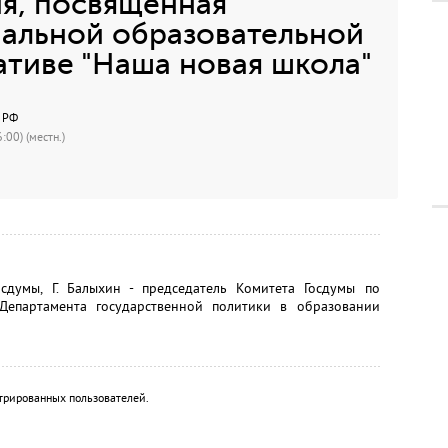
я, посвященная
нальной образовательной
ативе "Наша новая школа"
С РФ
:00) (местн.)
осдумы, Г. Балыхин - председатель Комитета Госдумы по
Департамента государственной политики в образовании
трированных пользователей.