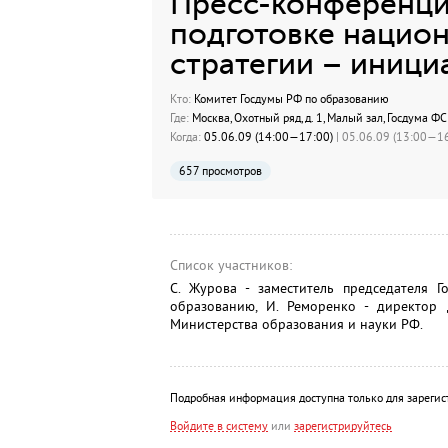
Пресс-конференци
подготовке нацио
стратегии – иници
Кто:
Комитет Госдумы РФ по образованию
Где:
Москва, Охотный ряд, д. 1, Малый зал, Госдума Ф
Когда:
05.06.09 (14:00—17:00)
| 05.06.09 (13:00—16
657 просмотров
Список участников:
С. Журова - заместитель председателя Г
образованию, И. Реморенко - директор 
Министерства образования и науки РФ.
Подробная информация доступна только для зарегис
Войдите в систему
или
зарегистрируйтесь