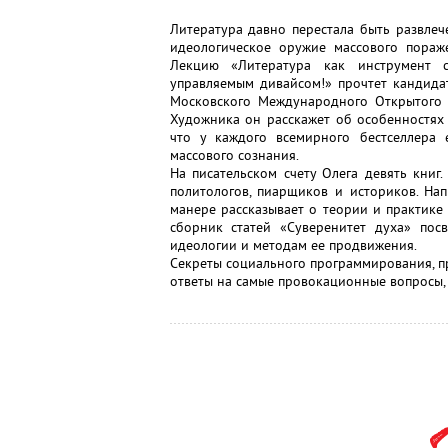
Литература давно перестала быть развлеч
идеологическое оружие массового пораж
Лекцию «Литература как инструмент 
управляемым дивайсом!» прочтет кандида
Московского Международного Открытого
Художника он расскажет об особенностях
что у каждого всемирного бестселлера 
массового сознания.
На писательском счету Олега девять кни
политологов, пиарщиков и историков. Н
манере рассказывает о теории и практике
сборник статей «Суверенитет духа» пос
идеологии и методам ее продвижения.
Секреты социального программирования, п
ответы на самые провокационные вопросы, 