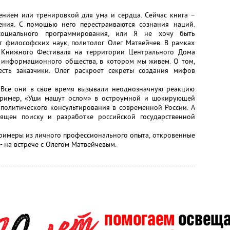
ением или тренировкой для ума и сердца. Сейчас книга –
ения. С помощью него перестраиваются сознания наций.
социального программирования, или Я не хочу быть
т философских наук, политолог Олег Матвейчев. В рамках
 Книжного Фестиваля на территории Центрального Дома
 информационного общества, в котором мы живем. О том,
есть заказчики. Олег раскроет секреты создания мифов
г. Все они в свое время вызывали неоднозначную реакцию
апример, «Уши машут ослом» в остроумной и шокирующей
 политического консультирования в современной России. А
вящен поиску и разработке российской государственной
римеры из личного профессионального опыта, откровенные
- на встрече с Олегом Матвейчевым.