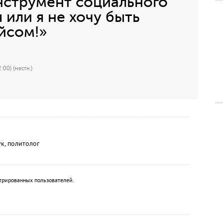
нструмент социального
или я не хочу быть
йсом!»
:00) (местн.)
к, политолог
трированных пользователей.