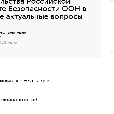
льства Российской
те Безопасности ООН в
ие актуальные вопросы
А "Россия сегодня"
)
:00) (местн.)
ссии при ООН Виталия ЧУРКИНА
трированных пользователей.