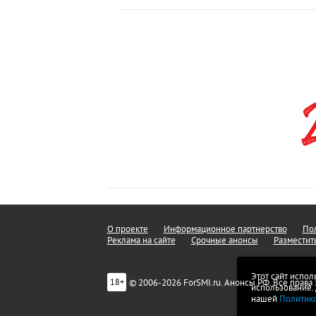
О проекте
Информационное партнерство
Пол
Реклама на сайте
Срочные анонсы
Разместит
Этот сайт испол
© 2006-2026 ForSMI.ru. Анонсы.РФ. Все прав
18+
использование.
нашей
Политик