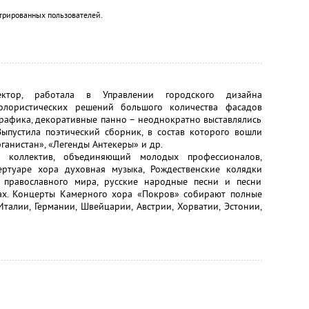
трированных пользователей.
тор, работала в Управлении городского дизайна
колористических решений большого количества фасадов
графика, декоративные панно – неоднократно выставлялись
Выпустила поэтический сборник, в состав которого вошли
ганистан», «Легенды Антекеры» и др.
 коллектив, объединяющий молодых профессионалов,
ртуаре хора духовная музыка, Рождественские колядки
 православного мира, русские народные песни и песни
ах. Концерты Камерного хора «Покров» собирают полные
Италии, Германии, Швейцарии, Австрии, Хорватии, Эстонии,