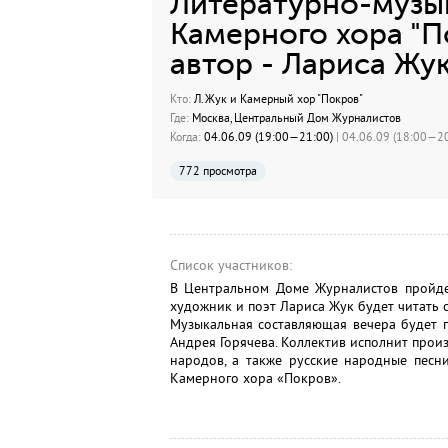
Литературно-музык
Камерного хора "П
автор - Лариса Жу
Кто:
Л.Жук и Камерный хор "Покров"
Где:
Москва, Центральный Дом Журналистов
Когда:
04.06.09 (19:00—21:00)
| 04.06.09 (18:00—20
772 просмотра
Список участников:
В Центральном Доме Журналистов пройдет
художник и поэт Лариса Жук будет читать с
Музыкальная составляющая вечера будет 
Андрея Горячева. Коллектив исполнит прои
народов, а также русские народные песн
Камерного хора «Покров».