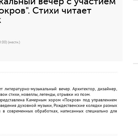
альный вечер с участием
окров". Стихи читает
к
:00) (местн.)
 литературно-музыкальный вечер. Архитектор, дизайнер,
вои стихи, новеллы, легенды, отрывки из поэм.
представлена Камерным хором «Покров» под управлением
зведения духовной музыки, Рождественские колядки разных
и в современных обработках, написанных специально для