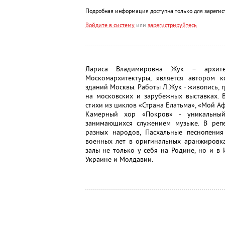
Подробная информация доступна только для зарегис
Войдите в систему
или
зарегистрируйтесь
Лариса Владимировна Жук – архитек
Москомархитектуры, является автором 
зданий Москвы. Работы Л.Жук - живопись, 
на московских и зарубежных выставках. 
стихи из циклов «Страна Елатьма», «Мой Аф
Камерный хор «Покров» - уникальный
занимающихся служением музыке. В репе
разных народов, Пасхальные песнопения
военных лет в оригинальных аранжировк
залы не только у себя на Родине, но и в 
Украине и Молдавии.