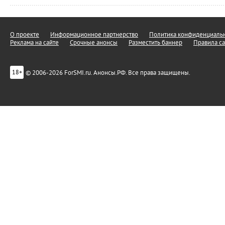
О проекте
Информационное партнерство
Политика конфиденциальн
Реклама на сайте
Срочные анонсы
Разместить баннер
Правила са
© 2006-2026 ForSMI.ru. Анонсы.РФ. Все права защищены.
18+