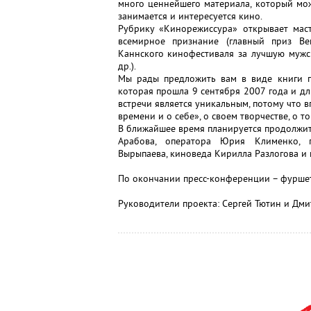
много ценнейшего материала, который може
занимается и интересуется кино.
Рубрику «Кинорежиссура» открывает маст
всемирное признание (главный приз Ве
Каннского кинофестиваля за лучшую мужс
др.).
Мы рады предложить вам в виде книги п
которая прошла 9 сентября 2007 года и дл
встречи является уникальным, потому что 
времени и о себе», о своем творчестве, о то
В ближайшее время планируется продолжит
Арабова, оператора Юрия Клименко, п
Вырыпаева, киноведа Кирилла Разлогова и 
По окончании пресс-конференции – фуршет
Руководители проекта: Сергей Тютин и Дм