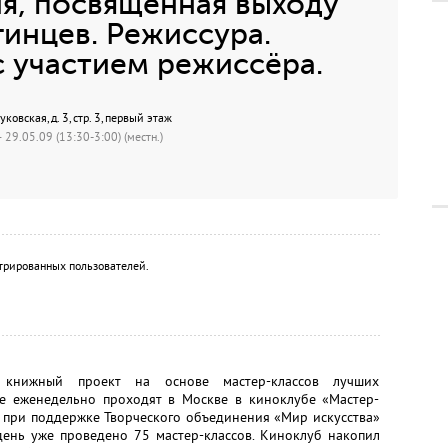
я, посвящённая выходу
гинцев. Режиссура.
с участием режиссёра.
овская, д. 3, стр. 3, первый этаж
 29.05.09 (13:30-3:00) (местн.)
трированных пользователей.
книжный проект на основе мастер-классов лучших
е еженедельно проходят в Москве в киноклубе «Мастер-
о при поддержке Творческого объединения «Мир искусства»
день уже проведено 75 мастер-классов. Киноклуб накопил