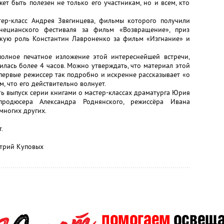
т быть полезен не только его участникам, но и всем, кто
ер-класс Андрея Звягинцева, фильмы которого получили
нецианского фестиваля за фильм «Возвращение», приз
кую роль Константин Лавроненко за фильм «Изгнание» и
олное печатное изложение этой интереснейшей встречи,
илась более 4 часов. Можно утверждать, что материал этой
впервые режиссер так подробно и искренне рассказывает «о
м, что его действительно волнует.
ь выпуск серии книгами о мастер-классах драматурга Юрия
родюсера Александра Роднянского, режиссёра Ивана
многих других.
.
итрий Куповых