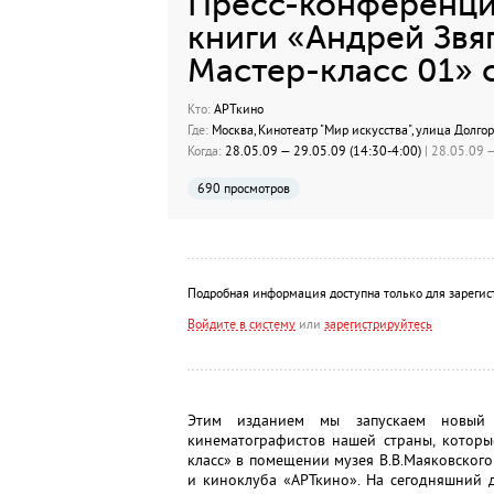
Пресс-конференци
книги «Андрей Звя
Мастер-класс 01» 
Кто:
АРТкино
Где:
Москва, Кинотеатр "Мир искусства", улица Долгорук
Когда:
28.05.09 — 29.05.09 (14:30-4:00)
| 28.05.09 —
690 просмотров
Подробная информация доступна только для зарегис
Войдите в систему
или
зарегистрируйтесь
Этим изданием мы запускаем новый 
кинематографистов нашей страны, которы
класс» в помещении музея В.В.Маяковског
и киноклуба «АРТкино». На сегодняшний 