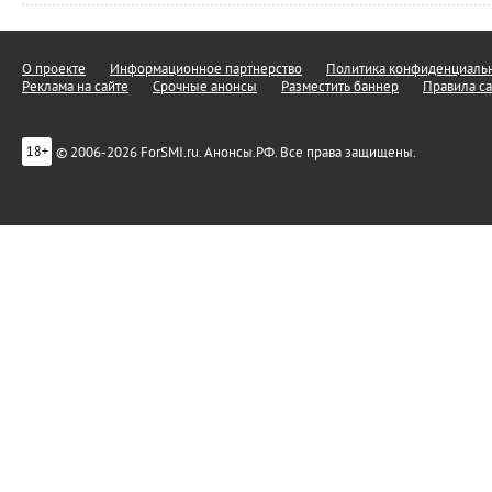
О проекте
Информационное партнерство
Политика конфиденциальн
Реклама на сайте
Срочные анонсы
Разместить баннер
Правила са
© 2006-2026 ForSMI.ru. Анонсы.РФ. Все права защищены.
18+