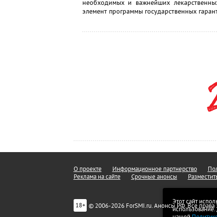
необходимых и важнейших лекарственных
элемент программы государственных гаран
О проекте
Информационное партнерство
Пол
Реклама на сайте
Срочные анонсы
Разместит
Этот сайт испол
© 2006-2026 ForSMI.ru. Анонсы.РФ. Все прав
18+
использование.