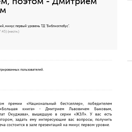
ем, поэтом - Дмитрием
ым
ций, минус первый уровень ТД "Библиоглобус".
:45) (местн.)
трированных пользователей.
том премии «Национальный бестселлер», победителем
«Большая книга» - Дмитрием Львовичем Быковым,
лат Окуджава», вышедшую в серии «ЖЗЛ». У вас есть
втором, задать ему интересующие вас вопросы, получить
ча состоится в зале презентаций на минус первом уровне.