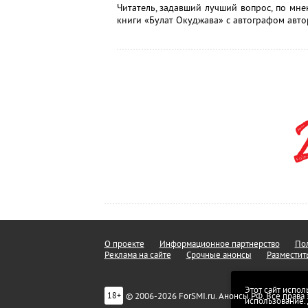
Читатель, задавший лучший вопрос, по мне
книги «Булат Окуджава» с автографом авто
О проекте
Информационное партнерство
Пол
Реклама на сайте
Срочные анонсы
Разместит
Этот сайт испол
© 2006-2026 ForSMI.ru. Анонсы.РФ. Все прав
18+
использование.