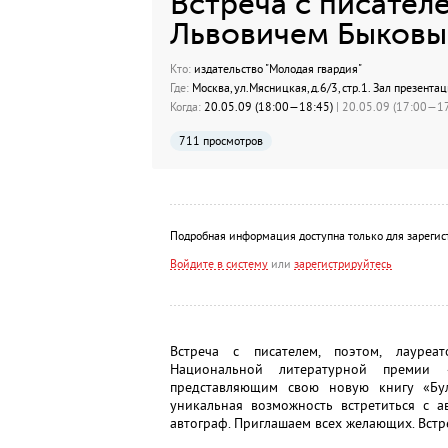
Встреча с писател
Львовичем Быков
Кто:
издательство "Молодая гвардия"
Где:
Москва, ул.Мясницкая, д.6/3, стр.1. Зал презента
Когда:
20.05.09 (18:00—18:45)
| 20.05.09 (17:00—17
711 просмотров
Подробная информация доступна только для зарегис
Войдите в систему
или
зарегистрируйтесь
Встреча с писателем, поэтом, лауреа
Национальной литературной премии 
представляющим свою новую книгу «Бу
уникальная возможность встретиться с а
автограф. Приглашаем всех желающих. Встре