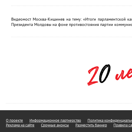
Видеомост Москва-Кишинев на тему: «Итоги парламентской к
Президента Молдовы на фоне противостояния партии коммунис
О проекте
Информационное партнерство
Политика конфиденциальн
Реклама на сайте
Срочные анонсы
Разместить баннер
Правила са