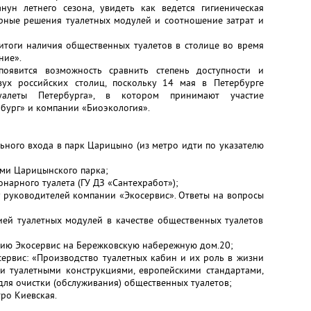
нун летнего сезона, увидеть как ведется гигиеническая
урные решения туалетных модулей и соотношение затрат и
итоги наличия общественных туалетов в столице во время
ние».
появится возможность сравнить степень доступности и
ух российских столиц, поскольку 14 мая в Петербурге
туалеты Петербурга», в котором принимают участие
бург» и компании «Биоэкология».
ьного входа в парк Царицыно (из метро идти по указателю
ами Царицынского парка;
нарного туалета (ГУ ДЗ «Сантехработ»);
г руководителей компании «Экосервис». Ответы на вопросы
ией туалетных модулей в качестве общественных туалетов
анию Экосервис на Бережковскую набережную дом.20;
сервис: «Производство туалетных кабин и их роль в жизни
и туалетными конструкциями, европейскими стандартами,
ля очистки (обслуживания) общественных туалетов;
ро Киевская.