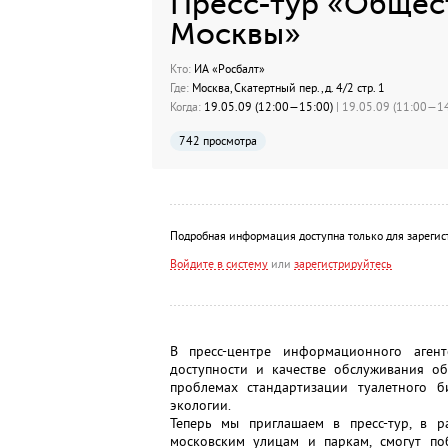
Пресс-тур «Общес
Москвы»
Кто:
ИА «Росбалт»
Где:
Москва, Скатертный пер., д. 4/2 стр. 1
Когда:
19.05.09 (12:00—15:00)
| 19.05.09 (11:00—14
742 просмотра
Подробная информация доступна только для зарегис
Войдите в систему
или
зарегистрируйтесь
В пресс-центре информационного аген
доступности и качестве обслуживания об
проблемах стандартизации туалетного б
экологии.
Теперь мы приглашаем в пресс-тур, в р
московским улицам и паркам, смогут по