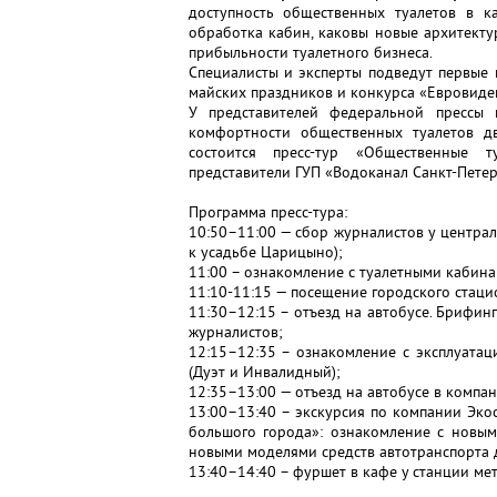
доступность общественных туалетов в ка
обработка кабин, каковы новые архитект
прибыльности туалетного бизнеса.
Специалисты и эксперты подведут первые 
майских праздников и конкурса «Евровиде
У представителей федеральной прессы 
комфортности общественных туалетов дв
состоится пресс-тур «Общественные 
представители ГУП «Водоканал Санкт-Петер
Программа пресс-тура:
10:50–11:00 — сбор журналистов у централ
к усадьбе Царицыно);
11:00 – ознакомление с туалетными кабин
11:10-11:15 — посещение городского стацио
11:30–12:15 – отъезд на автобусе. Брифин
журналистов;
12:15–12:35 – ознакомление с эксплуатац
(Дуэт и Инвалидный);
12:35–13:00 — отъезд на автобусе в комп
13:00–13:40 – экскурсия по компании Эко
большого города»: ознакомление с новым
новыми моделями средств автотранспорта д
13:40–14:40 – фуршет в кафе у станции мет