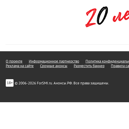
О проекте
Информационное партнерство
Политика конфиденциальн
Реклама на сайте
Срочные анонсы
Разместить баннер
Правила са
© 2006-2026 ForSMI.ru. Анонсы.РФ. Все права защищены.
18+