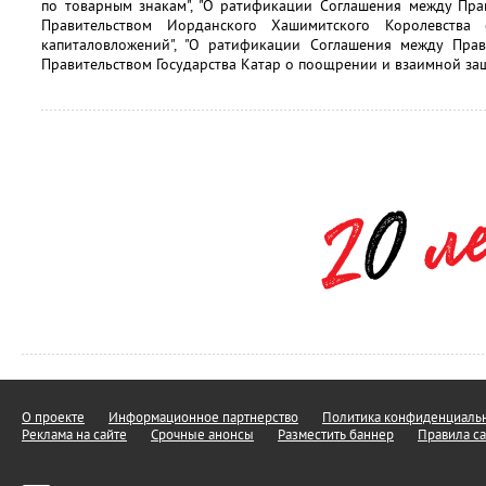
по товарным знакам", "О ратификации Соглашения между Пра
Правительством Иорданского Хашимитского Королевств
капиталовложений", "О ратификации Соглашения между Пра
Правительством Государства Катар о поощрении и взаимной защ
О проекте
Информационное партнерство
Политика конфиденциальн
Реклама на сайте
Срочные анонсы
Разместить баннер
Правила са