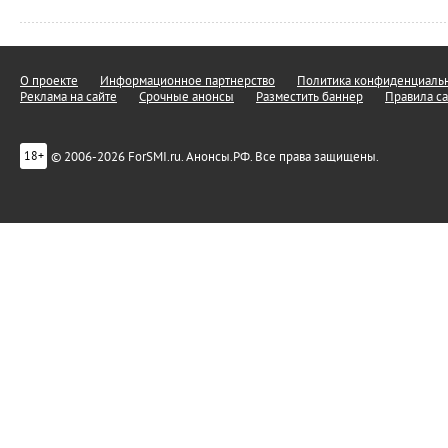
О проекте
Информационное партнерство
Политика конфиденциальн
Реклама на сайте
Срочные анонсы
Разместить баннер
Правила са
© 2006-2026 ForSMI.ru. Анонсы.РФ. Все права защищены.
18+