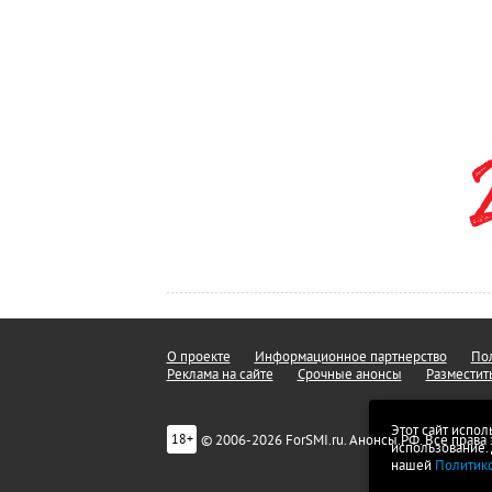
О проекте
Информационное партнерство
Пол
Реклама на сайте
Срочные анонсы
Разместит
Этот сайт испол
© 2006-2026 ForSMI.ru. Анонсы.РФ. Все прав
18+
использование.
нашей
Политик