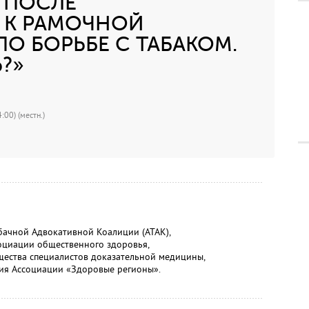
Д ПОСЛЕ
 К РАМОЧНОЙ
О БОРЬБЕ С ТАБАКОМ.
?»
:00) (местн.)
ачной Адвокативной Коалиции (АТАК),
оциации общественного здоровья,
ства специалистов доказательной медицины,
я Ассоциации «Здоровые регионы».