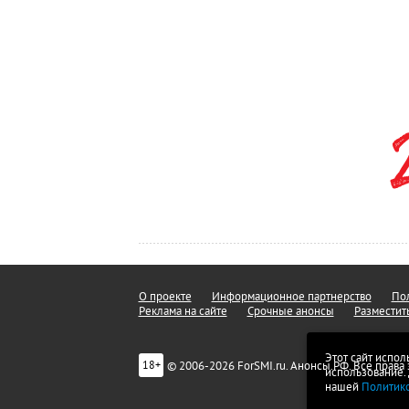
О проекте
Информационное партнерство
Пол
Реклама на сайте
Срочные анонсы
Разместит
Этот сайт испол
© 2006-2026 ForSMI.ru. Анонсы.РФ. Все прав
18+
использование.
нашей
Политик