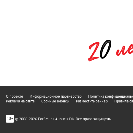
О проекте
Информационное партнерство
Политика конфиденциальн
Реклама на сайте
Срочные анонсы
Разместить баннер
Правила са
© 2006-2026 ForSMI.ru. Анонсы.РФ. Все права защищены.
18+