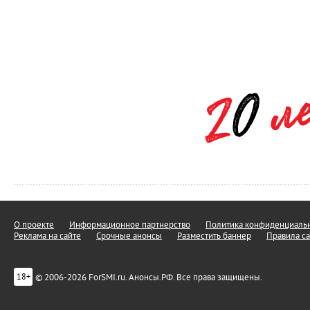
О проекте
Информационное партнерство
Политика конфиденциальн
Реклама на сайте
Срочные анонсы
Разместить баннер
Правила са
© 2006-2026 ForSMI.ru. Анонсы.РФ. Все права защищены.
18+