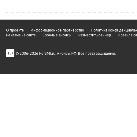
О проекте
Информационное партнерство
Политика конфиденциальн
Реклама на сайте
Срочные анонсы
Разместить баннер
Правила са
© 2006-2026 ForSMI.ru. Анонсы.РФ. Все права защищены.
18+