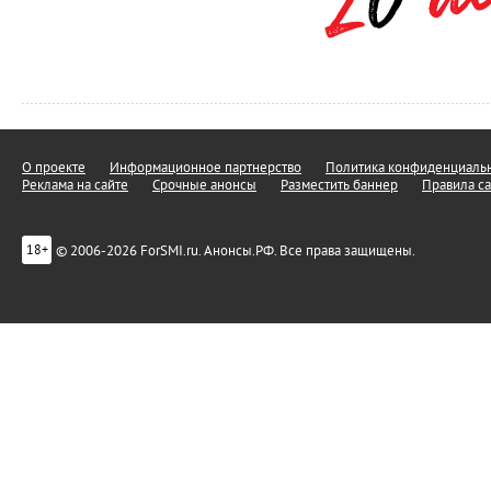
О проекте
Информационное партнерство
Политика конфиденциальн
Реклама на сайте
Срочные анонсы
Разместить баннер
Правила са
© 2006-2026 ForSMI.ru. Анонсы.РФ. Все права защищены.
18+