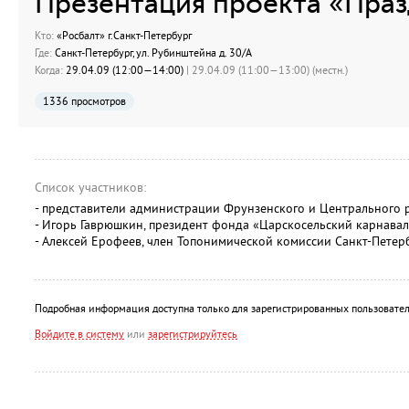
Презентация проекта «Пра
Кто:
«Росбалт» г.Санкт-Петербург
Где:
Санкт-Петербург, ул. Рубинштейна д. 30/А
Когда:
29.04.09 (12:00—14:00)
| 29.04.09 (11:00—13:00) (местн.)
1336 просмотров
Список участников:
- представители администрации Фрунзенского и Центрального 
- Игорь Гаврюшкин, президент фонда «Царскосельский карнавал
- Алексей Ерофеев, член Топонимической комиссии Санкт-Петерб
Подробная информация доступна только для зарегистрированных пользовател
Войдите в систему
или
зарегистрируйтесь