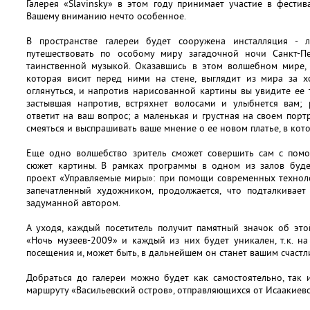
Галерея «Slavinsky» в этом году принимает участие в фести
Вашему вниманию нечто особенное.
В пространстве галереи будет сооружена инсталляция - л
путешествовать по особому миру загадочной ночи Санкт-П
таинственной музыкой. Оказавшись в этом волшебном мире, з
которая висит перед ними на стене, выглядит из мира за х
оглянуться, и напротив нарисованной картины вы увидите ее
застывшая напротив, встряхнет волосами и улыбнется вам;
ответит на ваш вопрос; а маленькая и грустная на своем порт
смеяться и выспрашивать ваше мнение о ее новом платье, в кот
Еще одно волшебство зритель сможет совершить сам с пом
сюжет картины. В рамках программы в одном из залов буде
проект «Управляемые миры»: при помощи современных техноло
запечатленный художником, продолжается, что подталкивает
задуманной автором.
А уходя, каждый посетитель получит памятный значок об это
«Ночь музеев-2009» и каждый из них будет уникален, т.к. н
посещения и, может быть, в дальнейшем он станет вашим счастл
Добраться до галереи можно будет как самостоятельно, так 
маршруту «Васильевский остров», отправляющихся от Исаакиевс