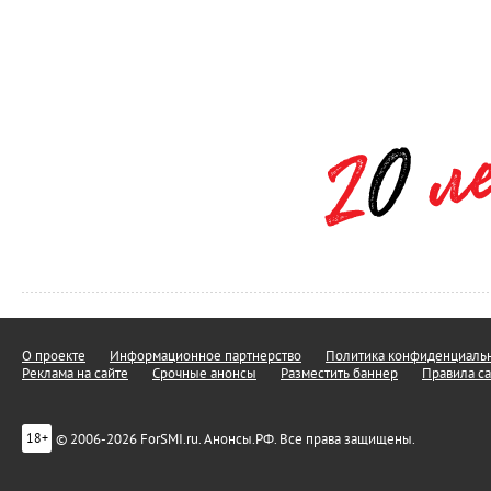
О проекте
Информационное партнерство
Политика конфиденциальн
Реклама на сайте
Срочные анонсы
Разместить баннер
Правила са
© 2006-2026 ForSMI.ru. Анонсы.РФ. Все права защищены.
18+