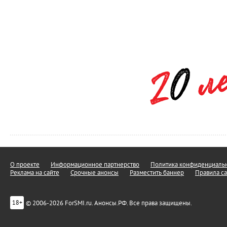
О проекте
Информационное партнерство
Политика конфиденциальн
Реклама на сайте
Срочные анонсы
Разместить баннер
Правила са
© 2006-2026 ForSMI.ru. Анонсы.РФ. Все права защищены.
18+