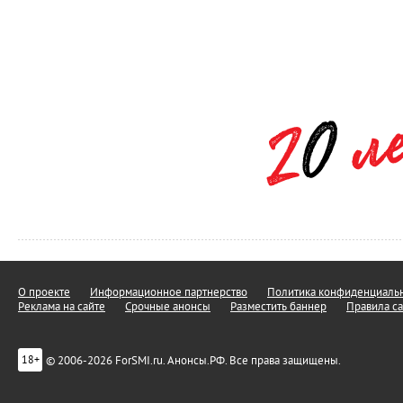
О проекте
Информационное партнерство
Политика конфиденциальн
Реклама на сайте
Срочные анонсы
Разместить баннер
Правила са
© 2006-2026 ForSMI.ru. Анонсы.РФ. Все права защищены.
18+