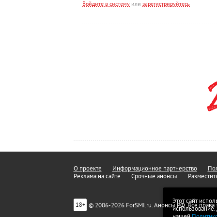
Войдите в систему
или
зарегистрируйтесь
О проекте
Информационное партнерство
Пол
Реклама на сайте
Срочные анонсы
Разместит
Этот сайт испол
© 2006-2026 ForSMI.ru. Анонсы.РФ. Все прав
18+
использование.
нашей
Политик