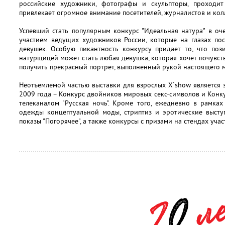
российские художники, фотографы и скульпторы, проход
привлекает огромное внимание посетителей, журналистов и ко
Успевший стать популярным конкурс "Идеальная натура" в оч
участием ведущих художников России, которые на глазах по
девушек. Особую пикантность конкурсу придает то, что по
натурщицей может стать любая девушка, которая хочет почувст
получить прекрасный портрет, выполненный рукой настоящего м
Неотъемлемой частью выставки для взрослых X`show является
2009 года – Конкурс двойников мировых секс-символов и Конку
телеканалом "Русская ночь". Кроме того, ежедневно в рамка
одежды концептуальной моды, стриптиз и эротические высту
показы "Погорячее", а также конкурсы с призами на стендах учас