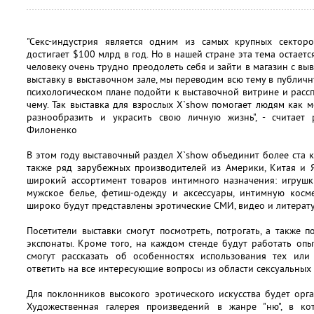
"Секс-индустрия является одним из самых крупных секто
достигает $100 млрд в год. Но в нашей стране эта тема остаетс
человеку очень трудно преодолеть себя и зайти в магазин с выв
выставку в выставочном зале, мы переводим всю тему в публич
психологическом плане подойти к выставочной витрине и рассп
чему. Так выставка для взрослых X`show помогает людям как 
разнообразить и украсить свою личную жизнь", - считает
Филоненко
В этом году выставочный раздел X`show объединит более ста к
также ряд зарубежных производителей из Америки, Китая и Я
широкий ассортимент товаров интимного назначения: игрушк
мужское белье, фетиш-одежду и аксессуары, интимную косме
широко будут представлены эротические СМИ, видео и литерату
Посетители выставки смогут посмотреть, потрогать, а также 
экспонаты. Кроме того, на каждом стенде будут работать опы
смогут рассказать об особенностях использования тех или
ответить на все интересующие вопросы из области сексуальных
Для поклонников высокого эротического искусства будет орг
Художественная галерея произведений в жанре "ню", в ко