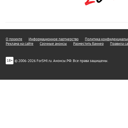
О проекте
Информационное партнерство
Политика конфиденциальн
Реклама на сайте
Срочные анонсы
Разместить баннер
Правила са
© 2006-2026 ForSMI.ru. Анонсы.РФ. Все права защищены.
18+