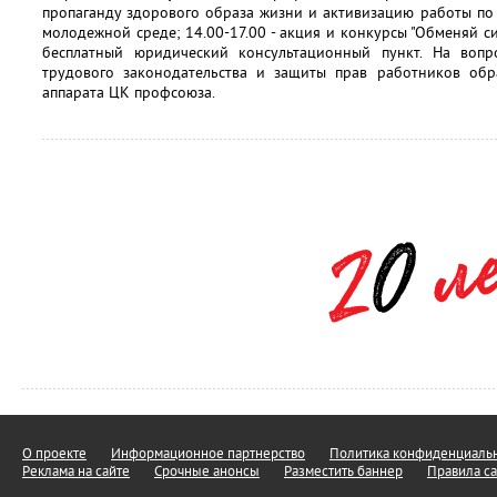
пропаганду здорового образа жизни и активизацию работы по
молодежной среде; 14.00-17.00 - акция и конкурсы "Обменяй сиг
бесплатный юридический консультационный пункт. На воп
трудового законодательства и защиты прав работников обр
аппарата ЦК профсоюза.
О проекте
Информационное партнерство
Политика конфиденциальн
Реклама на сайте
Срочные анонсы
Разместить баннер
Правила са