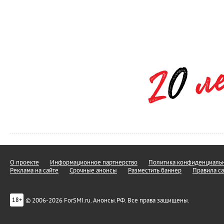
О проекте
Информационное партнерство
Политика конфиденциальн
Реклама на сайте
Срочные анонсы
Разместить баннер
Правила са
© 2006-2026 ForSMI.ru. Анонсы.РФ. Все права защищены.
18+