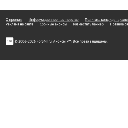
О проекте
Информационное партнерство
Политика конфиденциальн
Реклама на сайте
Срочные анонсы
Разместить баннер
Правила са
© 2006-2026 ForSMI.ru. Анонсы.РФ. Все права защищены.
18+