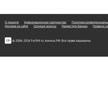
О проекте
Информационное партнерство
Политика конфиденциальн
Реклама на сайте
Срочные анонсы
Разместить баннер
Правила са
© 2006-2026 ForSMI.ru. Анонсы.РФ. Все права защищены.
18+