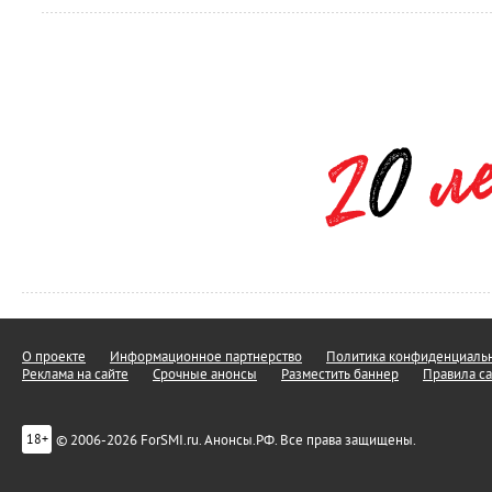
О проекте
Информационное партнерство
Политика конфиденциальн
Реклама на сайте
Срочные анонсы
Разместить баннер
Правила са
© 2006-2026 ForSMI.ru. Анонсы.РФ. Все права защищены.
18+