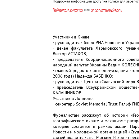
Подробная информация доступна только для зарегис
Войдите в систему
или
зарегистрируйтесь
Участники в Киеве:
- руководитель бюро РИА Новости в Украи
- декан факультета Харьковского гуман
Виктор АСТАХОВ;
- председатель Координационного совета
народный депутат Украины Вадим КОЛЕС
- главный редактор интернет-издания Fro
2006 года) Надежда БАБЕНКО;
- руководитель Центра «Славянский мир»
- председатель Всеукраинской обществ
КАЛАШНИКОВ.
Участник в Лондоне:
- секретарь Soviet Memorial Trust Ральф ГИ
Журналистам расскажут об истории «Гео
географическом охвате и механизме распро
которые состоятся в рамках акции. Нар
Новости и молодежной организацией «Сту
связей правительства Москвы. В ходе пре