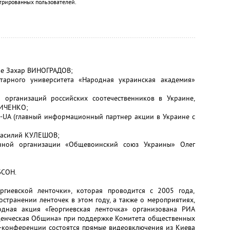
трированных пользователей.
не Захар ВИНОГРАДОВ;
итарного университета «Народная украинская академия»
 организаций российских соотечественников в Украине,
НИЧЕНКО;
m-UA (главный информационный партнер акции в Украине с
 Василий КУЛЕШОВ;
енной организации «Общевоинский союз Украины» Олег
БСОН.
ргиевской ленточки», которая проводится с 2005 года,
странении ленточек в этом году, а также о мероприятиях,
одная акция «Георгиевская ленточка» организована РИА
денческая Община» при поддержке Комитета общественных
сс-конференции состоятся прямые видеовключения из Киева