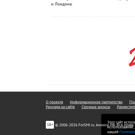
и Лондона.
О проекте
Информационное партнерство
Пол
Реклама на сайте
Срочные анонсы
Разместит
Этот сайт испол
© 2006-2026 ForSMI.ru. Анонсы.РФ. Все прав
18+
использование.
нашей
Политик