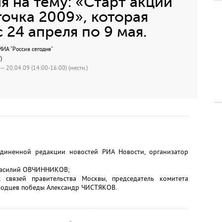
 на тему: «Старт акции
точка 2009», которая
 24 апреля по 9 мая.
А "Россия сегодня"
)
 — 20.04.09 (14:00-16:00) (местн.)
единенной редакции новостей РИА Новости, организатор
Василий ОВЧИННИКОВ;
 связей правительства Москвы, председатель комитета
водцев победы Александр ЧИСТЯКОВ.