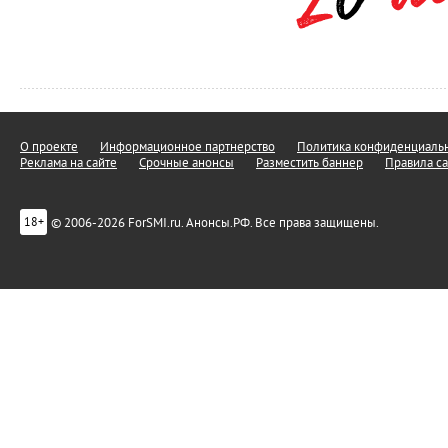
О проекте
Информационное партнерство
Политика конфиденциальн
Реклама на сайте
Срочные анонсы
Разместить баннер
Правила са
© 2006-2026 ForSMI.ru. Анонсы.РФ. Все права защищены.
18+