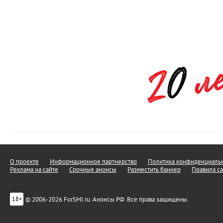
О проекте
Информационное партнерство
Политика конфиденциальн
Реклама на сайте
Срочные анонсы
Разместить баннер
Правила са
© 2006-2026 ForSMI.ru. Анонсы.РФ. Все права защищены.
18+