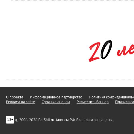
О проекте
Информационное партнерство
Политика конфиденциальн
Реклама на сайте
Срочные анонсы
Разместить баннер
Правила са
© 2006-2026 ForSMI.ru. Анонсы.РФ. Все права защищены.
18+