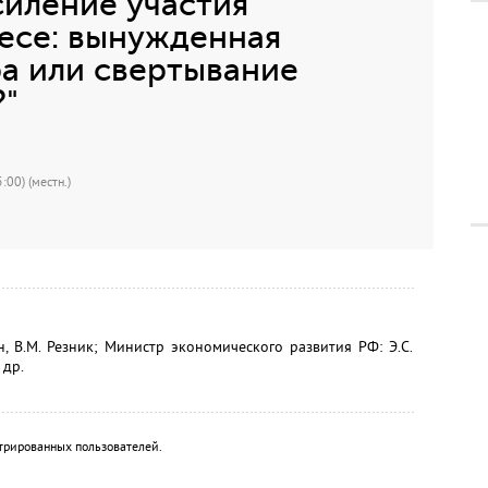
силение участия
несе: вынужденная
а или свертывание
"
:00) (местн.)
гин, В.М. Резник; Министр экономического развития РФ: Э.С.
 др.
трированных пользователей.