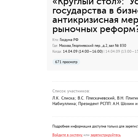
«Круглый стол»: "У
государства в биз
антикризисная мер
рыночных реформ?
Кто:
Госдума РФ
Где:
Москва, Георгиевский пер., д.2, зал № 830
Когда:
14.04.09 (14:00—16:00)
| 14.04.09 (13:00—15
671 просмотр
Список участников:
Л.К. Слиска; В.С. Плескачевский, В.Н. Пли
Набиуллина; Президент РСПП: А.Н. Шохин и
Подробная информация доступна только для зарегис
Войдите в систему
или
зарегистрируйтесь