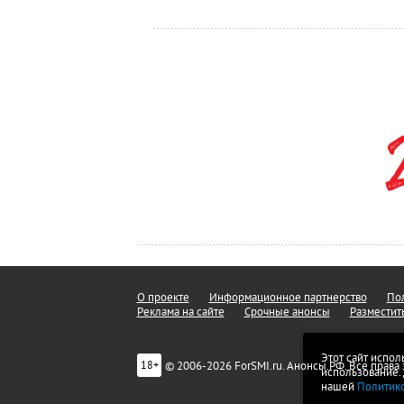
О проекте
Информационное партнерство
Пол
Реклама на сайте
Срочные анонсы
Разместит
Этот сайт испол
© 2006-2026 ForSMI.ru. Анонсы.РФ. Все прав
18+
использование.
нашей
Политик