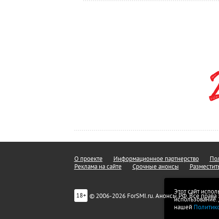
О проекте
Информационное партнерство
Пол
Реклама на сайте
Срочные анонсы
Разместит
Этот сайт испол
© 2006-2026 ForSMI.ru. Анонсы.РФ. Все прав
18+
использование.
нашей
Политик