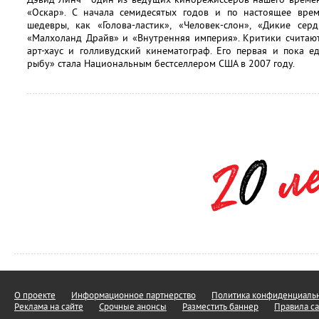
«Оскар». С начала семидесятых годов и по настоящее вре
шедевры, как «Голова-ластик», «Человек-слон», «Дикие сер
«Малхоланд Драйв» и «Внутренняя империя». Критики считают
арт-хаус и голливудский кинематограф. Его первая и пока 
рыбу» стала Национальным бестселлером США в 2007 году.
О проекте
Информационное партнерство
Политика конфиденциальн
Реклама на сайте
Срочные анонсы
Разместить баннер
Правила са