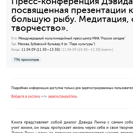
Пресс-конференция Дэвид
посвященная презентации 
большую рыбу. Медитация, 
творчество».
Кто:
Международный мультимедийный пресс-центр МИА "Россия сегодня"
Где:
Москва, Зубовский бульвар, 4 (м. "Парк культуры")
Когда:
11.04.09 (11:30—13:30)
| 11.04.09 (10:30—12:30) (местн.)
796 просмотров
Подробная информация доступна только для зарегистрированных пользовател
Войдите в систему
или
зарегистрируйтесь
Книга представляет собой диалог Дэвида Линча с самим собо
учит жизни, он лишь пропускает жизнь через себя и свое творче
Дэвид Линч - один из ведущих кинорежиссеров нашего време