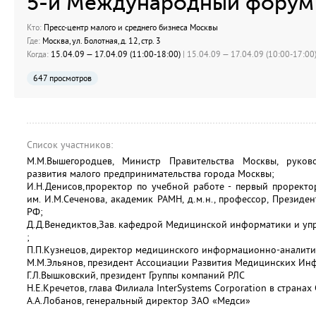
5-й Международный форум
Кто:
Пресс-центр малого и среднего бизнеса Москвы
Где:
Москва, ул. Болотная, д. 12, стр. 3
Когда:
15.04.09 — 17.04.09 (11:00-18:00)
| 15.04.09 — 17.04.09 (10:00-17:00)
647 просмотров
Список участников:
М.М.Вышегородцев, Министр Правительства Москвы, руко
развития малого предпринимательства города Москвы;
И.Н.Денисов,проректор по учебной работе - первый прорект
им. И.М.Сеченова, академик РАМН, д.м.н., профессор, Презид
РФ;
Д.Д.Венедиктов,Зав. кафедрой Медицинской информатики и упра
;
П.П.Кузнецов, директор медицинского информационно-аналити
М.М.Эльянов, президент Ассоциации Развития Медицинских Ин
Г.Л.Вышковский, президент Группы компаний РЛС
Н.Е.Кречетов, глава Филиала InterSystems Corporation в странах 
А.А.Лобанов, генеральный директор ЗАО «Медси»