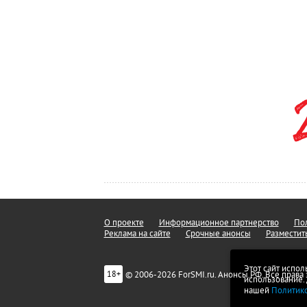
О проекте
Информационное партнерство
Пол
Реклама на сайте
Срочные анонсы
Разместит
Этот сайт испол
© 2006-2026 ForSMI.ru. Анонсы.РФ. Все прав
18+
использование.
нашей
Политик