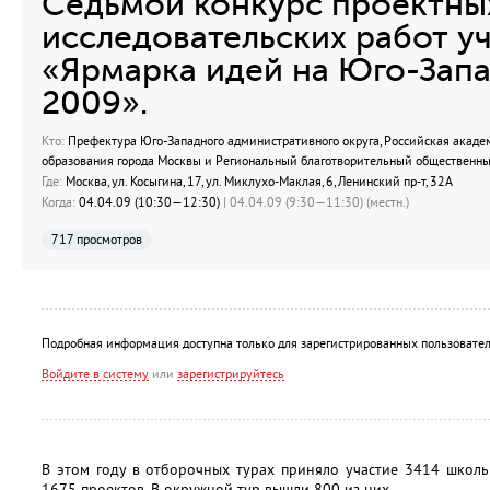
Седьмой конкурс проектных
исследовательских работ у
«Ярмарка идей на Юго-Запа
2009».
Кто:
Префектура Юго-Западного административного округа, Российская акаде
образования города Москвы и Региональный благотворительный общественный
Где:
Москва, ул. Косыгина, 17, ул. Миклухо-Маклая, 6, Ленинский пр-т, 32А
Когда:
04.04.09 (10:30—12:30)
| 04.04.09 (9:30—11:30) (местн.)
717 просмотров
Подробная информация доступна только для зарегистрированных пользовател
Войдите в систему
или
зарегистрируйтесь
В этом году в отборочных турах приняло участие 3414 школь
1675 проектов. В окружной тур вышли 800 из них.